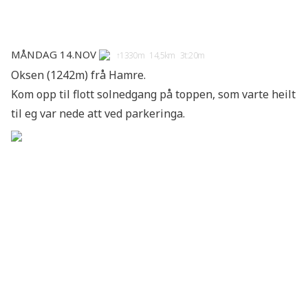
Måndag 14.nov
↑1330m 14,5km 3t:20m
Oksen (1242m) frå Hamre.
Kom opp til flott solnedgang på toppen, som varte heilt
til eg var nede att ved parkeringa.