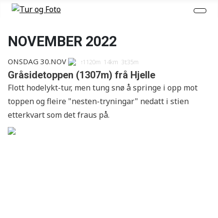
NOVEMBER 2022
Onsdag 30.nov
↑1120m 14km 3t:35m
Gråsidetoppen (1307m) frå Hjelle
Flott hodelykt-tur, men tung snø å springe i opp mot
toppen og fleire "nesten-tryningar" nedatt i stien
etterkvart som det fraus på.