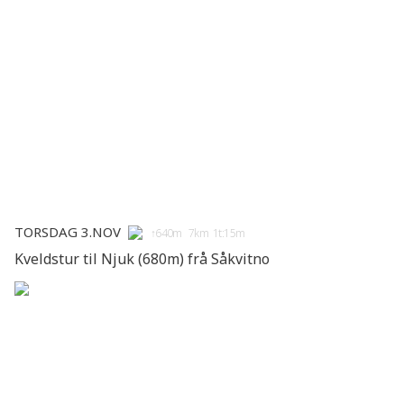
Torsdag 3.nov
↑640m 7km 1t:15m
Kveldstur til Njuk (680m) frå Såkvitno