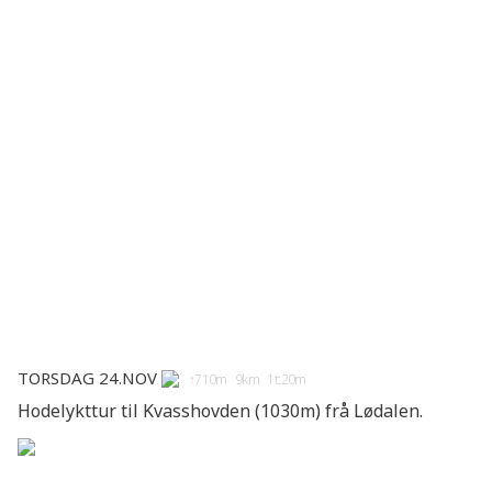
Torsdag 24.nov
↑710m 9km 1t:20m
Hodelykttur til Kvasshovden (1030m) frå Lødalen.