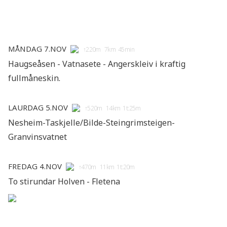
Måndag 7.nov
↑220m 7km 45min
Haugseåsen - Vatnasete - Angerskleiv i kraftig
fullmåneskin.
Laurdag 5.nov
↑520m 14km 1t:25m
Nesheim-Taskjelle/Bilde-Steingrimsteigen-
Granvinsvatnet
Fredag 4.nov
↑470m 11km 1t:20m
To stirundar Holven - Fletena