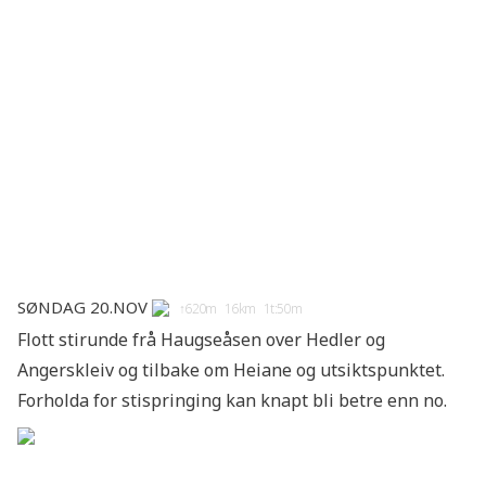
Søndag 20.nov
↑620m 16km 1t:50m
Flott stirunde frå Haugseåsen over Hedler og
Angerskleiv og tilbake om Heiane og utsiktspunktet.
Forholda for stispringing kan knapt bli betre enn no.