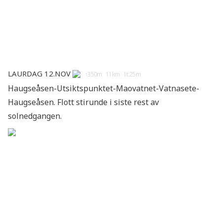
Laurdag 12.nov
↑350m 11km 1t:25m
Haugseåsen-Utsiktspunktet-Maovatnet-Vatnasete-
Haugseåsen. Flott stirunde i siste rest av
solnedgangen.