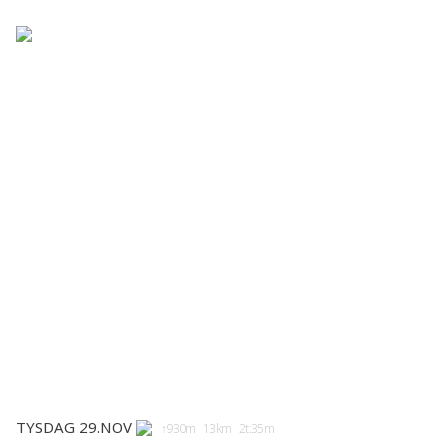
Tysdag 29.nov
↑930m 13km 2t:35m