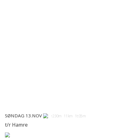
Søndag 13.nov
↑230m 11km 1t:05m
t/r Hamre