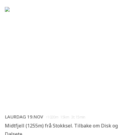
Laurdag 19.nov
↑1020m 15km 3t: 15min
Midtfjell (1255m) frå Stokksel. Tilbake om Disk og
Dalsete.