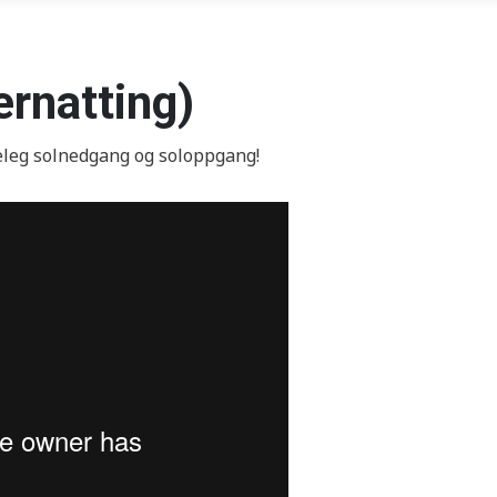
ernatting)
eleg solnedgang og soloppgang!