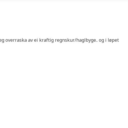
eg overraska av ei kraftig regnskur/haglbyge.. og i løpet